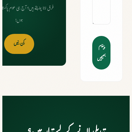
فرق لانا چاہتے ہیں؟ آج ہی عوام پاکستا
ہوں!
رکن بنیں
پیغام
بھیجیں