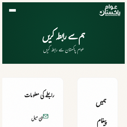
ہم سے رابطہ کریں
عوام پاکستان سے رابطہ کریں
رابطے کی معلومات
ہمیں
ای میل
پیغام